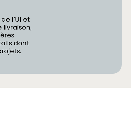
de l’UI et
livraison,
ières
ails dont
projets.