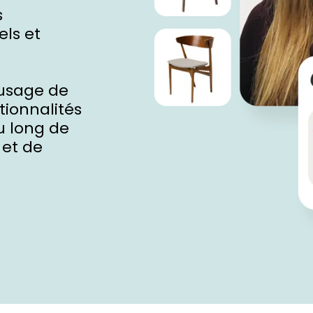
s
els et
’usage de
tionnalités
u long de
 et de