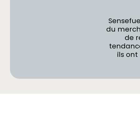
Sensefuel
du mercha
de r
tendance
ils ont